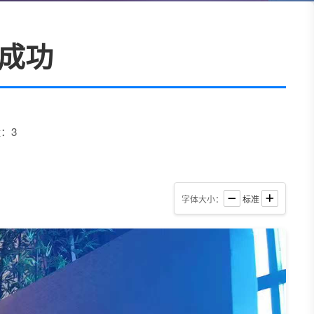
成功
：3
字体大小：
标准