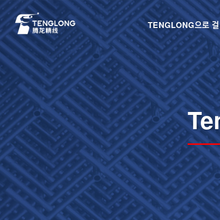
TENGLONG으로 
Te