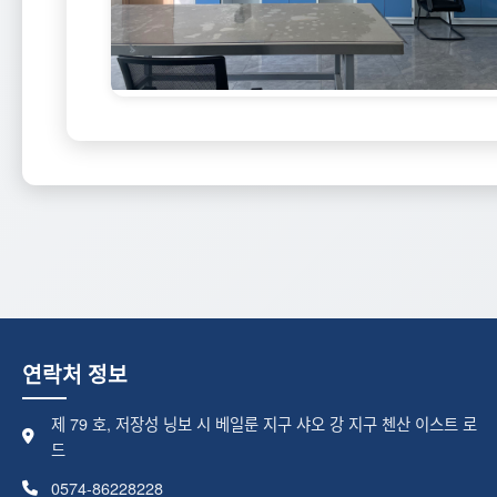
연락처 정보
제 79 호, 저장성 닝보 시 베일룬 지구 샤오 강 지구 첸산 이스트 로
드
0574-86228228