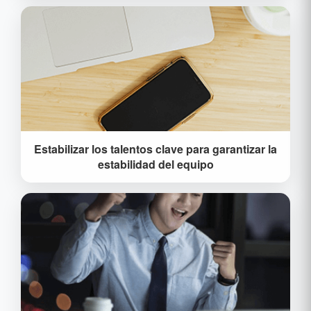
empleados, la capacitación diversificada y la
gestión de promoción multicanal, el cultivo, la
reserva y la capacitación de talentos sentarán una
base de talento para el desarrollo a largo plazo de
la empresa.
Estabilizar los talentos clave para garantizar la
Los talentos clave son el pilar del funcionamiento
estabilidad del equipo
estable del equipo y establecen un grupo de
talentos para el desarrollo empresarial. Desarrollar
programas de incentivos especiales basados en las
necesidades individuales de los talentos clave,
priorizando la participación en la capacitación y la
promoción del canal.