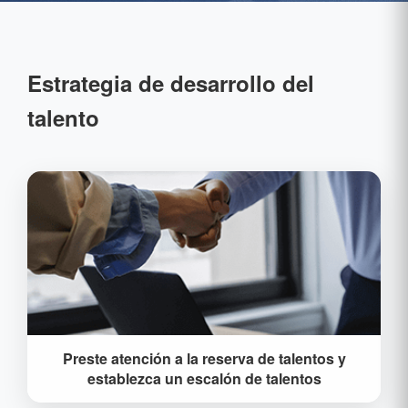
Estrategia de desarrollo del
talento
Reserve recursos humanos para el desarrollo
Preste atención a la reserva de talentos y
futuro de la organización a través del reclutamiento
establezca un escalón de talentos
del campus y la cooperación universitaria. Al
mismo tiempo, a través de la rotación de