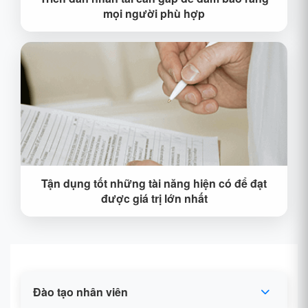
mọi người phù hợp
Theo nhu cầu phát triển của công ty, làm rõ nhu
cầu và đặc điểm của nhân tài cần thiết, đồng thời
giới thiệu thông qua nhiều kênh như tuyển dụng
săn đầu người và giới thiệu nhân tài để hỗ trợ mạnh
mẽ cho sự phát triển bền vững của công ty.
Tận dụng tốt những tài năng hiện có để đạt
được giá trị lớn nhất
Thông qua việc thiết lập một cơ chế khuyến khích
nhân viên hợp lý, bao gồm tiền lương, phúc lợi, các
kênh thăng tiến, v. v., nó khuyến khích nhân viên
chủ động và tạo ra nhiều giá trị hơn.
Đào tạo nhân viên