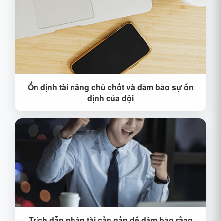
đào tạo nhân tài, tạo nền tảng nhân tài cho sự phát
triển lâu dài của doanh nghiệp.
Ổn định tài năng chủ chốt và đảm bảo sự ổn
Các tài năng chủ chốt là trụ cột cho hoạt động ổn
định của đội
định của nhóm và thiết lập đội ngũ nhân tài phát
triển doanh nghiệp. Theo nhu cầu cá nhân của các
tài năng chủ chốt, các kế hoạch khuyến khích đặc
biệt được xây dựng để ưu tiên tham gia đào tạo và
thăng tiến kênh.
Trích dẫn nhân tài cần gấp để đảm bảo rằng