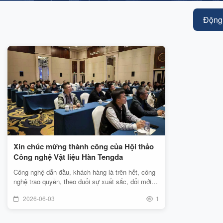
Động 
Xin chúc mừng thành công của Hội thảo
Công nghệ Vật liệu Hàn Tengda
Công nghệ dẫn đầu, khách hàng là trên hết, công
nghệ trao quyền, theo đuổi sự xuất sắc, đổi mới,
thúc đẩy tương lai mới của vật liệu hàn đồng xây
2026-06-03
1
dựng-Hội thảo công nghệ vật liệu hàn Tengda đã
thành công tốt đẹp