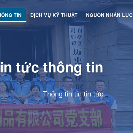
HÔNG TIN
DỊCH VỤ KỸ THUẬT
NGUỒN NHÂN LỰC
in tức thông tin
Thông tin tin tin tức