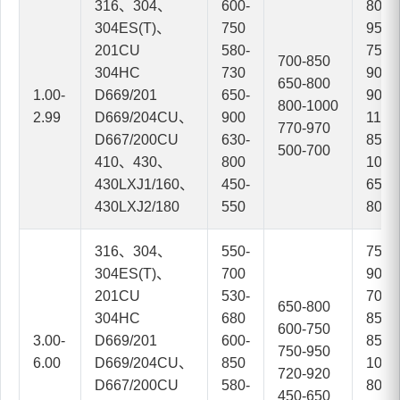
316、304、
600-
800-
304ES(T)、
750
950
201CU
580-
750-
700-850
304HC
730
900
650-800
1.00-
D669/201
650-
900-
800-1000
2.99
D669/204CU、
900
1100
770-970
D667/200CU
630-
850-
500-700
410、430、
800
1050
430LXJ1/160、
450-
650-
430LXJ2/180
550
800
316、304、
550-
750-
304ES(T)、
700
900
201CU
530-
700-
650-800
304HC
680
850
600-750
3.00-
D669/201
600-
850-
750-950
6.00
D669/204CU、
850
1050
720-920
D667/200CU
580-
800-
450-650