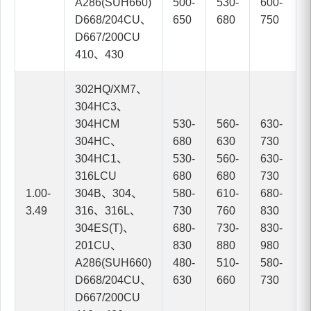
A286(SUH660)
500-
530-
600-
D668/204CU、
650
680
750
D667/200CU
410、430
302HQ/XM7、
304HC3、
304HCM
530-
560-
630-
304HC、
680
630
730
304HC1、
530-
560-
630-
316LCU
680
680
730
1.00-
304B、304、
580-
610-
680-
3.49
316、316L、
730
760
830
304ES(T)、
680-
730-
830-
201CU、
830
880
980
A286(SUH660)
480-
510-
580-
D668/204CU、
630
660
730
D667/200CU