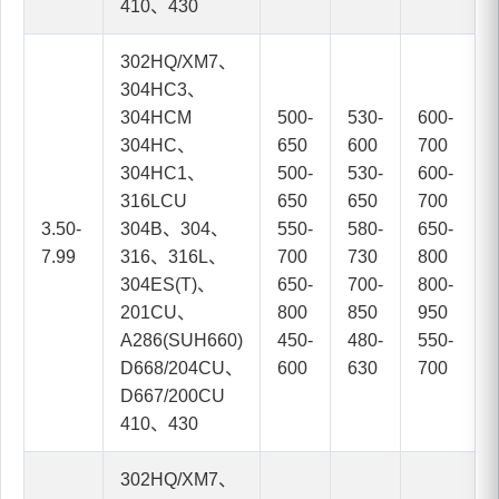
410、430
302HQ/XM7、
304HC3、
304HCM
500-
530-
600-
304HC、
650
600
700
304HC1、
500-
530-
600-
316LCU
650
650
700
3.50-
304B、304、
550-
580-
650-
7.99
316、316L、
700
730
800
304ES(T)、
650-
700-
800-
201CU、
800
850
950
A286(SUH660)
450-
480-
550-
D668/204CU、
600
630
700
D667/200CU
410、430
302HQ/XM7、